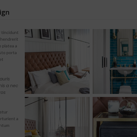
ign
 tincidunt
 hendrerit
 platea a
sto porta
et
auris
nis a nec
ros
etur
rturient a
entum