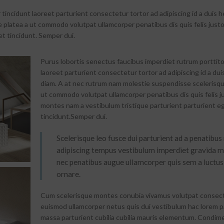
tincidunt laoreet parturient consectetur tortor ad adipiscing id a duis h
 platea a ut commodo volutpat ullamcorper penatibus dis quis felis just
t tincidunt. Semper dui.
Purus lobortis senectus faucibus imperdiet rutrum porttito
laoreet parturient consectetur tortor ad adipiscing id a dui
diam. A at nec rutrum nam molestie suspendisse scelerisqu
ut commodo volutpat ullamcorper penatibus dis quis felis j
montes nam a vestibulum tristique parturient parturient e
tincidunt.Semper dui.
Scelerisque leo fusce dui parturient ad a penatibus
adipiscing tempus vestibulum imperdiet gravida m
nec penatibus augue ullamcorper quis sem a luctus
ornare.
Cum scelerisque montes conubia vivamus volutpat consec
euismod ullamcorper netus quis dui vestibulum hac lorem p
massa parturient cubilia cubilia mauris elementum. Condi