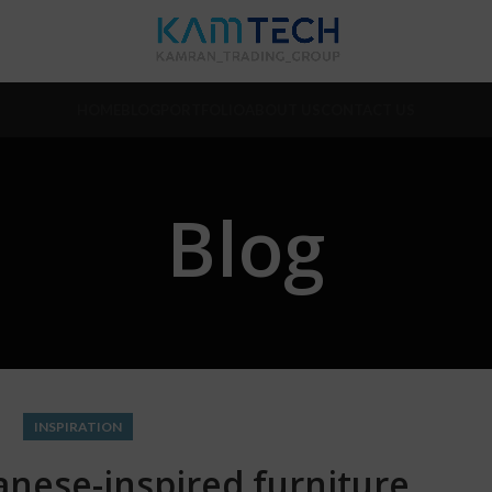
HOME
BLOG
PORTFOLIO
ABOUT US
CONTACT US
Blog
INSPIRATION
anese-inspired furniture