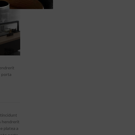
endrerit
o porta
 tincidunt
s hendrerit
e platea a
usto porta