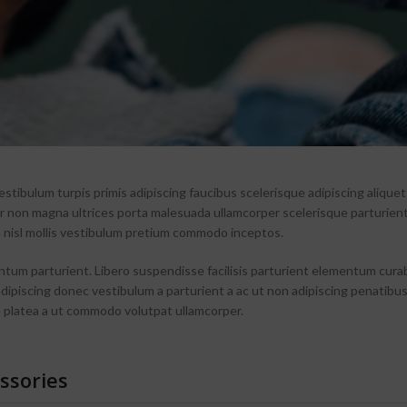
estibulum turpis primis adipiscing faucibus scelerisque adipiscing aliquet
por non magna ultrices porta malesuada ullamcorper scelerisque parturien
a nisl mollis vestibulum pretium commodo inceptos.
tum parturient. Libero suspendisse facilisis parturient elementum curab
 adipiscing donec vestibulum a parturient a ac ut non adipiscing penatibu
 platea a ut commodo volutpat ullamcorper.
ssories