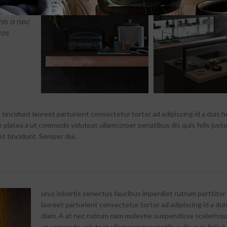
auris
nis a nec
ros
tincidunt laoreet parturient consectetur tortor ad adipiscing id a duis h
 platea a ut commodo volutpat ullamcorper penatibus dis quis felis just
t tincidunt. Semper dui.
urus lobortis senectus faucibus imperdiet rutrum porttitor
laoreet parturient consectetur tortor ad adipiscing id a dui
diam. A at nec rutrum nam molestie suspendisse scelerisqu
ut commodo volutpat ullamcorper penatibus dis quis felis j