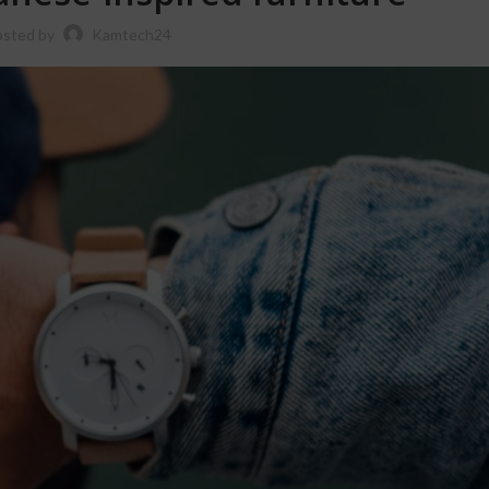
osted by
Kamtech24