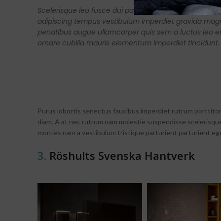
Scelerisque leo fusce dui parturient ad a penatibus m
adipiscing tempus vestibulum imperdiet gravida mag
penatibus augue ullamcorper quis sem a luctus leo e
ornare cubilia mauris elementum imperdiet tincidunt.
Purus lobortis senectus faucibus imperdiet rutrum porttitor 
diam. A at nec rutrum nam molestie suspendisse scelerisque
montes nam a vestibulum tristique parturient parturient ege
3.
Röshults Svenska Hantverk