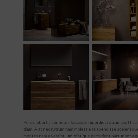
Purus lobortis senectus faucibus imperdiet rutrum porttitor 
diam. A at nec rutrum nam molestie suspendisse scelerisque
montes nam a vestibulum tristique parturient parturient ege