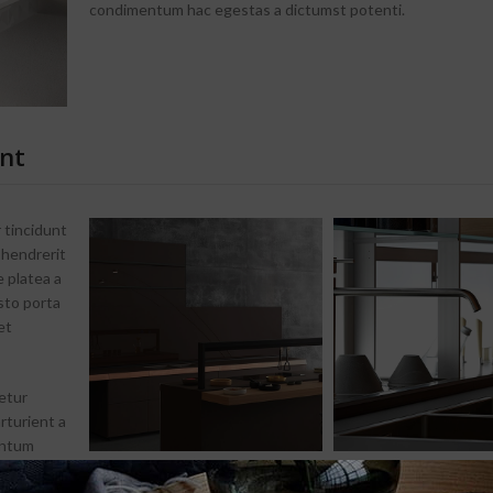
condimentum hac egestas a dictumst potenti.
nt
 tincidunt
 hendrerit
 platea a
sto porta
et
etur
rturient a
entum