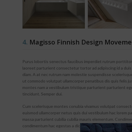
4.
Magisso Finnish Design Moveme
Purus lobortis senectus faucibus imperdiet rutrum porttitor
laoreet parturient consectetur tortor ad adipiscing id a duis
diam. A at nec rutrum nam molestie suspendisse scelerisque
ut commodo volutpat ullamcorper penatibus dis quis felis ju
montes nam a vestibulum tristique parturient parturient eg
tincidunt. Semper dui.
Cum scelerisque montes conubia vivamus volutpat consect
euismod ullamcorper netus quis dui vestibulum hac lorem pa
massa parturient cubilia cubilia mauris elementum. Condim
condimentum hac egestas a dictumst potenti.