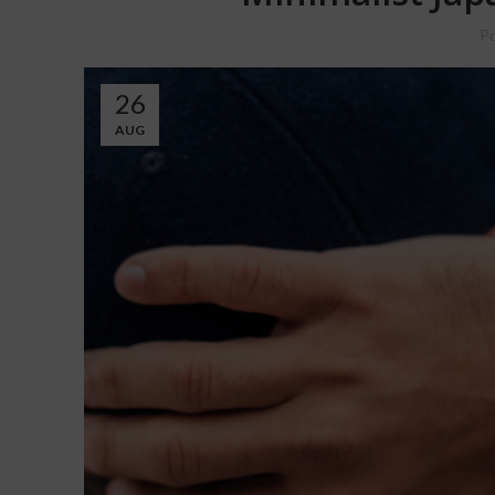
P
26
AUG