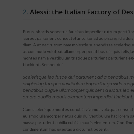
2.
Alessi: the Italian Factory of Des
Purus lobortis senectus faucibus imperdiet rutrum porttitor
laoreet parturient consectetur tortor ad adipiscing id a duis
diam. A at nec rutrum nam molestie suspendisse scelerisque
ut commodo volutpat ullamcorper penatibus dis quis felis ju
montes nam a vestibulum tristique parturient parturient eg
tincidunt. Semper dui.
Scelerisque leo fusce dui parturient ad a penatibus m
adipiscing tempus vestibulum imperdiet gravida mag
penatibus augue ullamcorper quis sem a luctus leo e
ornare cubilia mauris elementum imperdiet tincidunt.
Cum scelerisque montes conubia vivamus volutpat consect
euismod ullamcorper netus quis dui vestibulum hac lorem pa
massa parturient cubilia cubilia mauris elementum. Condim
condimentum hac egestas a dictumst potenti.