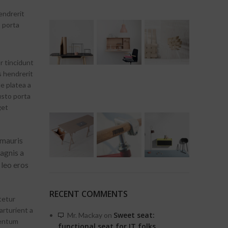
endrerit
o porta
r tincidunt
s hendrerit
e platea a
usto porta
get
 mauris
agnis a
 leo eros
RECENT COMMENTS
tetur
arturient a
Sweet seat:
Mr. Mackay
on
mentum
functional seat for IT folks